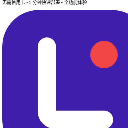
无需信用卡 • 5 分钟快速部署 • 全功能体验