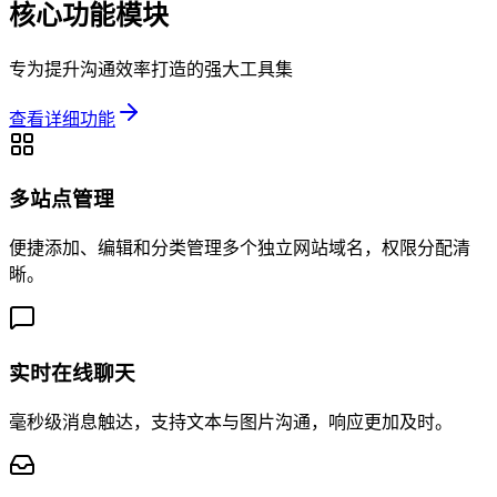
核心功能模块
专为提升沟通效率打造的强大工具集
查看详细功能
多站点管理
便捷添加、编辑和分类管理多个独立网站域名，权限分配清
晰。
实时在线聊天
毫秒级消息触达，支持文本与图片沟通，响应更加及时。